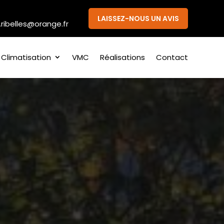
LAISSEZ-NOUS UN AVIS
.ribelles@orange.fr
Climatisation
VMC
Réalisations
Contact