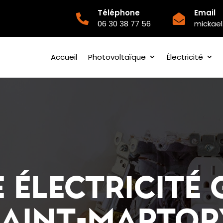
Téléphone
Email


06 30 38 77 56
mickael
Accueil
Photovoltaïque
Électricité
 électricité
Saint-Martor