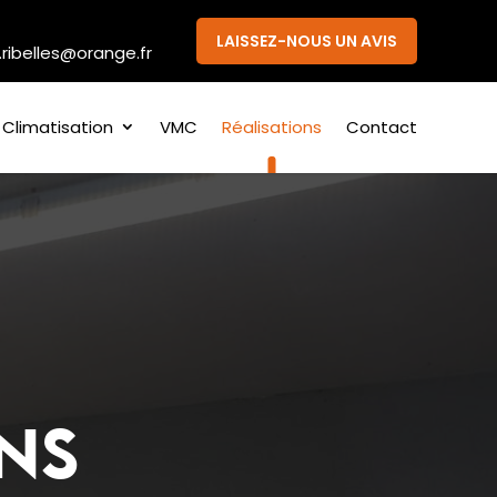
LAISSEZ-NOUS UN AVIS
.ribelles@orange.fr
Climatisation
VMC
Réalisations
Contact
ns